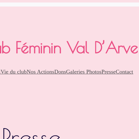
b Féminin Val D’Arve
l
Vie du club
Nos Actions
Dons
Galeries Photos
Presse
Contact
:
Presse